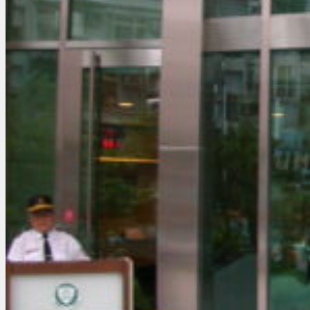
Báo Giá
Báo giá cửa nhôm kính
Báo giá kính cường lực
Báo giá cửa kính cường lực
Báo giá lan can kính cường lực
Báo giá vách nhôm kính
Báo giá vách kính nhà tắm
Báo giá mái kính cường lực
Báo giá vách mặt dựng
Báo giá cửa kính khung inox mạ vàng
Dự Án Thi Công
Dự án thi công cửa kính
Dự án thi công cửa nhôm
Dự án thi công vách tắm kính
Dự án thi công cửa tự động
Dự án thi công vách mặt dựng
Dự án thi công cầu thang – lan can kính