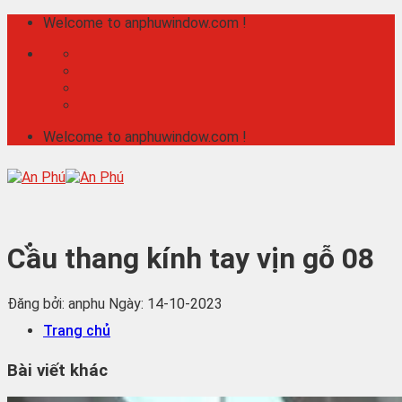
Skip
Welcome to anphuwindow.com !
to
content
Welcome to anphuwindow.com !
Cầu thang kính tay vịn gỗ 08
Đăng bởi: anphu
Ngày: 14-10-2023
Trang chủ
Bài viết khác