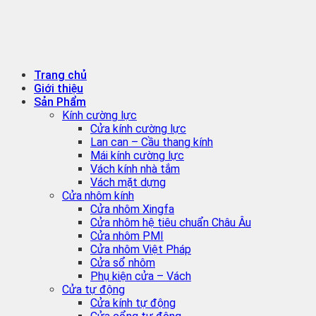
Trang chủ
Giới thiệu
Sản Phẩm
Kính cường lực
Cửa kính cường lực
Lan can – Cầu thang kính
Mái kính cường lực
Vách kính nhà tắm
Vách mặt dựng
Cửa nhôm kính
Cửa nhôm Xingfa
Cửa nhôm hệ tiêu chuẩn Châu Âu
Cửa nhôm PMI
Cửa nhôm Việt Pháp
Cửa sổ nhôm
Phụ kiện cửa – Vách
Cửa tự động
Cửa kính tự động