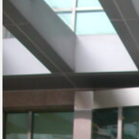
Giới thiệu
Sản Phẩm
Kính cường lực
Cửa kính cường lực
Lan can – Cầu thang kính
Mái kính cường lực
Vách kính nhà tắm
Vách mặt dựng
Cửa nhôm kính
Cửa nhôm Xingfa
Cửa nhôm hệ tiêu chuẩn Châu Âu
Cửa nhôm PMI
Cửa nhôm Việt Pháp
Cửa sổ nhôm
Phụ kiện cửa – Vách
Cửa tự động
Cửa kính tự động
Cửa cổng tự động