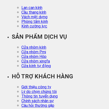
Lan can kính
Cầu thang kính
Vách mặt dựng
Phòng tắm kính
Kính cường lực
SẢN PHẨM DỊCH VỤ
Cửa nhôm kính
Cửa nhôm Pmi
Cửa nhôm Hôp
Cửa nhôm xingfa
Cửa kính tự động
HỖ TRỢ KHÁCH HÀNG
Giới thiệu công ty
Lý do chọn chúng tôi
Thông tin tuyển dụng
Chính sách nhân sự
Câu hỏi thường gặp