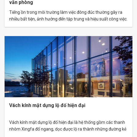
văn phòng
Tiếng ồn trong môi trường làm việc đông đúc thường gây ra
nhiều bất tiện, ảnh hưởng đến tập trung và hiệu suất công việc.
Việc lắp đặt vách kính cách âm đang trở thành xu hướng nổi
bật để giải quyết vấn đề này. Đây không chỉ là giải pháp chống
ồn hiệu quả,…
Vách kính mặt dựng lộ đố hiện đại
Vách kính mặt dựng lộ đố hiện đại là hệ thống gồm các thanh
nhôm Xingfa đố ngang, dọc được lộ ra thành những đường kẻ
trên bề mặt công trình. Tạo ra những đường kẻ nổi bật, tăng