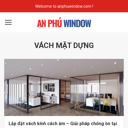
Skip
Welcome to anphuwindow.com !
to
content
VÁCH MẶT DỰNG
Lắp đặt vách kính cách âm – Giải pháp chống ồn tại