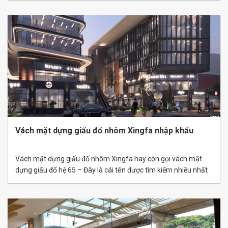
tính thẩm mỹ, sự ấn tượng cho kiến trúc bài trí. Cấu tạo vách
kính mặt…
Vách mặt dựng giấu đố nhôm Xingfa nhập khẩu
Vách mặt dựng giấu đố nhôm Xingfa hay còn gọi vách mặt
dựng giấu đố hệ 65 – Đây là cái tên được tìm kiếm nhiều nhất
trong mấy năm qua. Hệ thống vách mặt dựng được cấu tạo từ
các khung nhôm Xingfa cao cấp hệ 65 kết hợp cùng khổ kính
lớn như…