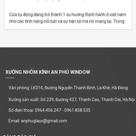
Cửa tự động đang trở thành 1 xu hướng thịnh hành ở việt nam
nhờ các tính năng nổi bật và sự tiện lợi mà nó mang lại. Trong
đó, cửa trượt tự động Nabco luôn là sản phẩm được ưu tiên
nhờ thương hiệu uy tín trong khi giá thành lại hợp lý đáp…
XƯỞNG NHÔM KÍNH AN PHÚ WINDOW
Văn phòng: LK314, Đường Nguyễn Thanh Bình, La Khê, Hà Đông
Xưởng sản xuất: Số 239, Đường 427, Thanh Cao, Thanh Oai, Hà Nội
Số điện thoại: 0964.456.247 - 0961.858.535
Email: anphuglass@gmail.com