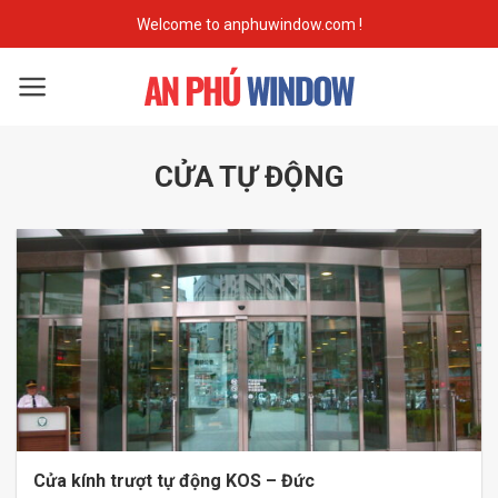
Skip
Welcome to anphuwindow.com !
to
content
CỬA TỰ ĐỘNG
Cửa kính trượt tự động KOS – Đức