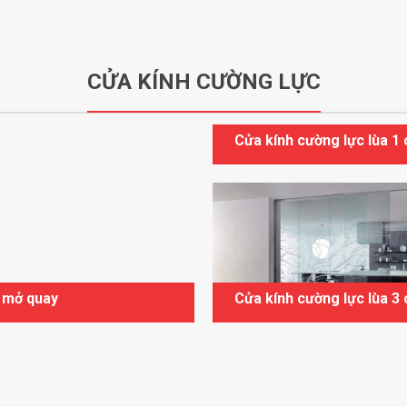
CỬA KÍNH CƯỜNG LỰC
Cửa kính cường lực lùa 1
h mở quay
Cửa kính cường lực lùa 3