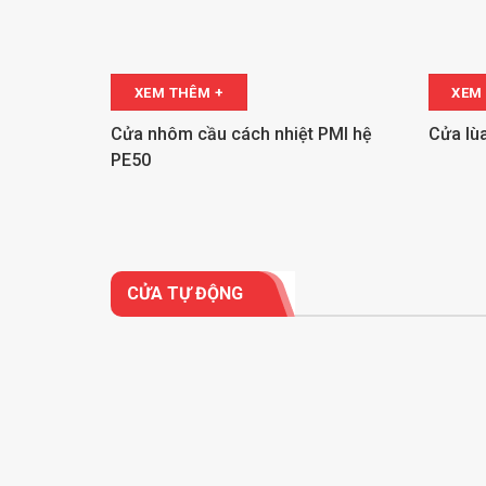
XEM THÊM +
XEM
Cửa nhôm cầu cách nhiệt PMI hệ
Cửa lù
PE50
CỬA TỰ ĐỘNG