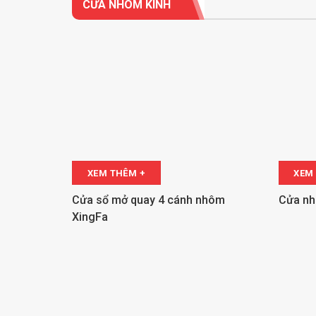
CỬA NHÔM KÍNH
XEM THÊM +
XEM
Cửa sổ mở quay 4 cánh nhôm
Cửa nh
XingFa