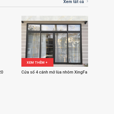
Xem tất cả
XEM THÊM +
20
Cửa sổ 4 cánh mở lùa nhôm XingFa