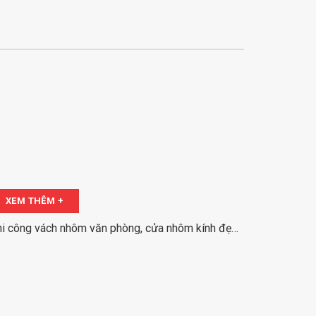
XEM THÊM +
hi công vách nhôm văn phòng, cửa nhôm kính đẹp
i Trương Định, Hà Nội