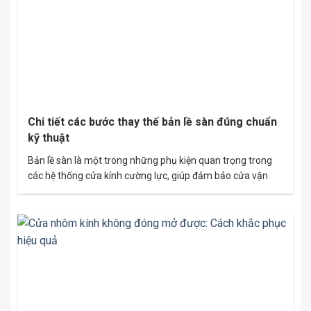
Chi tiết các bước thay thế bản lề sàn đúng chuẩn
kỹ thuật
Bản lề sàn là một trong những phụ kiện quan trọng trong
các hệ thống cửa kính cường lực, giúp đảm bảo cửa vận
hành êm ái và bền bỉ. Tuy nhiên, sau thời gian dài sử dụng,
bản lề sàn có thể bị hỏng hoặc xuống cấp, ảnh hưởng đến
khả năng vận hành. Thay…