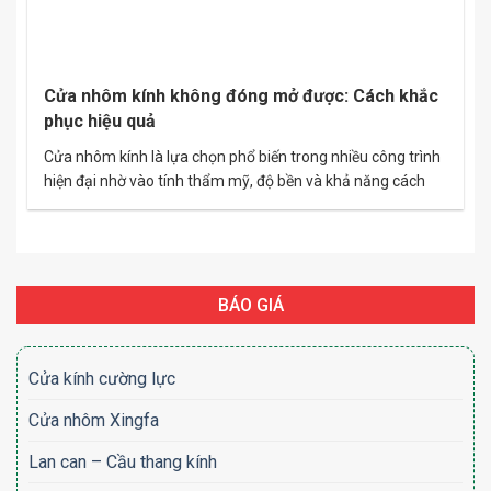
Cửa nhôm kính không đóng mở được: Cách khắc
phục hiệu quả
Cửa nhôm kính là lựa chọn phổ biến trong nhiều công trình
hiện đại nhờ vào tính thẩm mỹ, độ bền và khả năng cách
âm, cách nhiệt tốt. Tuy nhiên, trong quá trình sử dụng, bạn
có thể gặp phải tình trạng cửa nhôm kính không đóng mở
được, gây bất tiện và lo…
BÁO GIÁ
Cửa kính cường lực
Cửa nhôm Xingfa
Lan can – Cầu thang kính