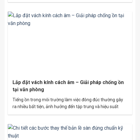
ngân sách? Hãy khám phá ngay những ý tưởng gương
phòng tập tốt nhất dưới bài viết. Gương kính phòng tập sẽ
giúp không gian trở nên rộng rãi, sáng sủa…
Lắp đặt vách kính cách âm – Giải pháp chống ồn
tại văn phòng
Tiếng ồn trong môi trường làm việc đông đúc thường gây
ra nhiều bất tiện, ảnh hưởng đến tập trung và hiệu suất
công việc. Việc lắp đặt vách kính cách âm đang trở thành
xu hướng nổi bật để giải quyết vấn đề này. Đây không chỉ là
giải pháp chống ồn hiệu quả,…