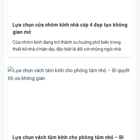
Lựa chọn cửa nhôm kính nhà cấp 4 đẹp tạo không
gian mở
Cửa nhôm kính đang trở thành xu hướng phổ biến trong
thiết kế nhà ở hiện đại, đặc biệt là đối với những ngôi nhà
cấp 4. Không chỉ mang lại vẻ đẹp thẩm mỹ, cửa nhôm kính
còn tạo ra không gian mở thoáng đãng, gần gũi với thiên
nhiên. Bài viết này sẽ…
Lựa chọn vách tắm kính cho phòng tắm nhỏ – Bí