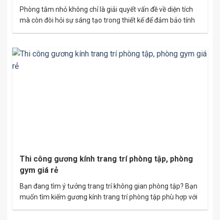
Phòng tắm nhỏ không chỉ là giải quyết vấn đề về diện tích
mà còn đòi hỏi sự sáng tạo trong thiết kế để đảm bảo tính
tiện nghi và thẩm mỹ. Vách tắm kính chính là giải pháp
hoàn hảo, giúp không gian trở nên hiện đại, thoáng đãng và
tối ưu diện tích….
Thi công gương kính trang trí phòng tập, phòng
gym giá rẻ
Bạn đang tìm ý tưởng trang trí không gian phòng tập? Bạn
muốn tìm kiếm gương kính trang trí phòng tập phù hợp với
ngân sách? Hãy khám phá ngay những ý tưởng gương
phòng tập tốt nhất dưới bài viết. Gương kính phòng tập sẽ