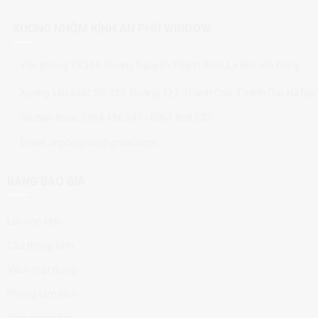
XƯỞNG NHÔM KÍNH AN PHÚ WINDOW
Văn phòng: LK314, Đường Nguyễn Thanh Bình, La Khê, Hà Đông
Xưởng sản xuất: Số 239, Đường 427, Thanh Cao, Thanh Oai, Hà Nội
Số điện thoại: 0964.456.247 - 0961.858.535
Email: anphuglass@gmail.com
BẢNG BÁO GIÁ
Lan can kính
Cầu thang kính
Vách mặt dựng
Phòng tắm kính
Kính cường lực