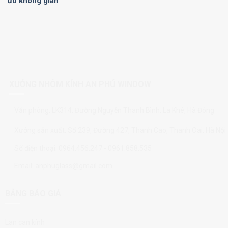
ưu không gian
XƯỞNG NHÔM KÍNH AN PHÚ WINDOW
Văn phòng: LK314, Đường Nguyễn Thanh Bình, La Khê, Hà Đông
Xưởng sản xuất: Số 239, Đường 427, Thanh Cao, Thanh Oai, Hà Nội
Số điện thoại: 0964.456.247 - 0961.858.535
Email: anphuglass@gmail.com
BẢNG BÁO GIÁ
Lan can kính