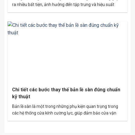
ra nhiều bất tiện, ảnh hưởng đến tập trung và hiệu suất
công việc. Việc lắp đặt vách kính cách âm đang trở thành
xu hướng nổi bật để giải quyết vấn đề này. Đây không chỉ là
giải pháp chống ồn hiệu quả,…
Chi tiết các bước thay thế bản lề sàn đúng chuẩn
kỹ thuật
Bản lề sàn là một trong những phụ kiện quan trọng trong
các hệ thống cửa kính cường lực, giúp đảm bảo cửa vận
hành êm ái và bền bỉ. Tuy nhiên, sau thời gian dài sử dụng,
bản lề sàn có thể bị hỏng hoặc xuống cấp, ảnh hưởng đến
khả năng vận hành. Thay…