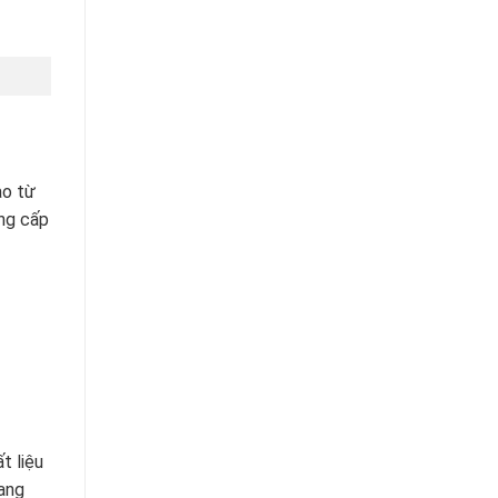
ạo từ
ẳng cấp
t liệu
mang