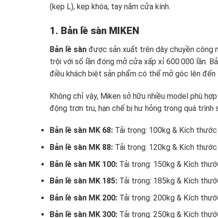
(kẹp L), kẹp khóa, tay nắm cửa kính.
1. Bản lề sàn MIKEN
Bản lề sàn
được sản xuất trên dây chuyền công n
trội với số lần đóng mở cửa xấp xỉ 600.000 lần. B
điều khách biệt sản phẩm có thể mở góc lên đến 
Không chỉ vậy, Miken sở hữu nhiều model phù hợp
động trơn tru, hạn chế bị hư hỏng trong quá trình 
Bản lề sàn MK 68:
Tải trọng: 100kg & Kích thướ
Bản lề sàn MK 88:
Tải trọng: 120kg & Kích thư
Bản lề sàn MK 100:
Tải trọng: 150kg & Kích th
Bản lề sàn MK 185:
Tải trọng: 185kg & Kích th
Bản lề sàn MK 200:
Tải trọng: 200kg & Kích th
Bản lề sàn MK 300:
Tải trọng: 250kg & Kích th