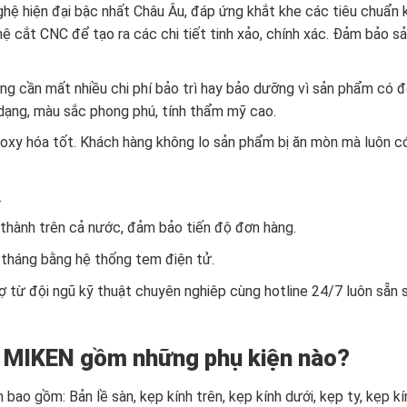
ệ hiện đại bậc nhất Châu Âu, đáp ứng khắt khe các tiêu chuẩn 
hệ cắt CNC để tạo ra các chi tiết tinh xảo, chính xác. Đảm bảo s
g cần mất nhiều chi phí bảo trì hay bảo dưỡng vì sản phẩm có 
a dạng, màu sắc phong phú, tính thẩm mỹ cao.
oxy hóa tốt. Khách hàng không lo sản phẩm bị ăn mòn mà luôn c
.
 thành trên cả nước, đảm bảo tiến độ đơn hàng.
0 tháng bằng hệ thống tem điện tử.
rợ từ đội ngũ kỹ thuật chuyên nghiêp cùng hotline 24/7 luôn sẵn 
y MIKEN gồm những phụ kiện nào?
ao gồm: Bản lề sàn, kẹp kính trên, kẹp kính dưới, kẹp ty, kẹp k