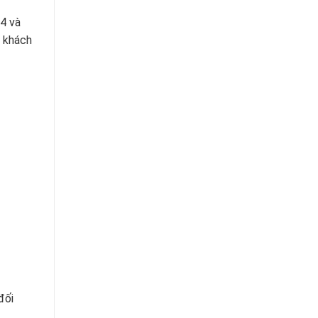
04 và
o khách
đối