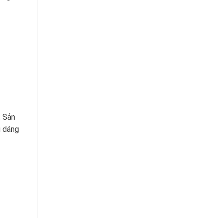
. Sản
u dáng