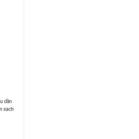
âu dần
àm sạch